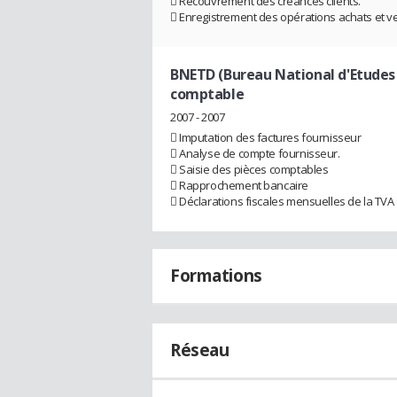
 Recouvrement des créances clients.
 Enregistrement des opérations achats et v
BNETD (Bureau National d'Etude
comptable
2007 - 2007
 Imputation des factures fournisseur
 Analyse de compte fournisseur.
 Saisie des pièces comptables
 Rapprochement bancaire
 Déclarations fiscales mensuelles de la TVA
Formations
Réseau