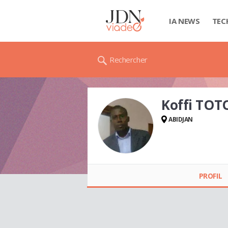
IA NEWS
TEC
Rechercher
Koffi TOT
ABIDJAN
Koffi TOTO
PROFIL