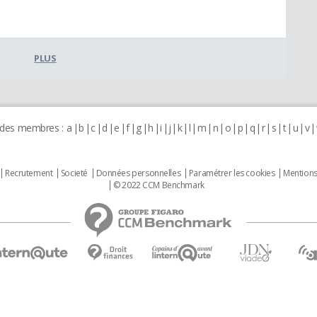
PLUS
 des membres :
a
b
c
d
e
f
g
h
i
j
k
l
m
n
o
p
q
r
s
t
u
v
Recrutement
Societé
Données personnelles
Paramétrer les cookies
Mentions
© 2022 CCM Benchmark