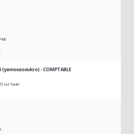
PAIE
s
i (yamoussoukro)
- COMPTABLE
12 sur Saari
s