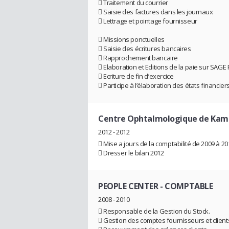
 Traitement du courrier
 Saisie des factures dans les journaux
 Lettrage et pointage fournisseur
 Missions ponctuelles
 Saisie des écritures bancaires
 Rapprochement bancaire
 Elaboration et Editions de la paie sur SAGE 
 Ecriture de fin d’exercice
 Participe à l’élaboration des états financier
Centre Ophtalmologique de Kam
2012 - 2012
 Mise a jours de la comptabilité de 2009 à 20
 Dresser le bilan 2012
PEOPLE CENTER
- COMPTABLE
2008 - 2010
 Responsable de la Gestion du Stock.
 Gestion des comptes fournisseurs et client