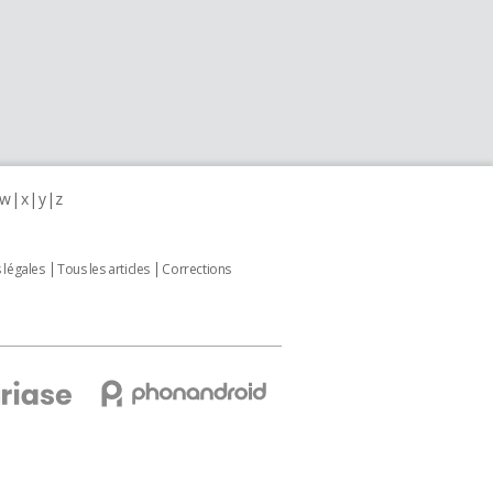
w
x
y
z
 légales
Tous les articles
Corrections