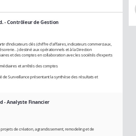
d.
- Contrôleur de Gestion
rtir d’indicateurs clés (chiffre d’affaires, indicateurs commerciaux,
ésorerie…) destiné aux opérationnels et à la Direction
diaires et des comptes en collaboration avec les sociétés d’experts
termédiaires et arrêtés des comptes
é de Surveillance présentant la synthèse des résultats et
ud
- Analyste Financier
 projets de création, agrandissement, remodeling et de