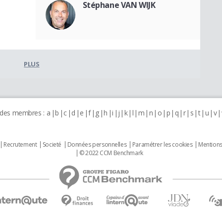
Stéphane VAN WIJK
PLUS
 des membres :
a
b
c
d
e
f
g
h
i
j
k
l
m
n
o
p
q
r
s
t
u
v
Recrutement
Societé
Données personnelles
Paramétrer les cookies
Mentions
© 2022 CCM Benchmark