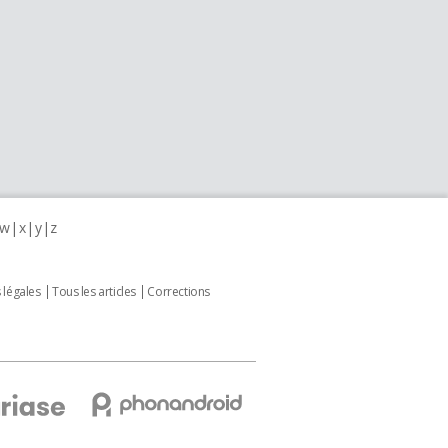
w
x
y
z
 légales
Tous les articles
Corrections