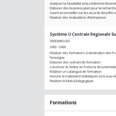
Analyser la faisabilité et la cohérence fina
Elaborer des business plan pour la recherc
Suivre et conseiller sur les accords de prêts
Réaliser des évaluations d’entreprises
Système U Centrale Régionale S
VENDARGUES
2002 - 2006
Réaliser des formations à destination des Poi
l’enseigne
Elaborer des scénarii de formation
Concevoir et mettre en forme la documentatio
Réaliser un catalogue de formation
Assurer le traitement statistiques et le suivi
Réaliser le bilan pédagogique
Formations