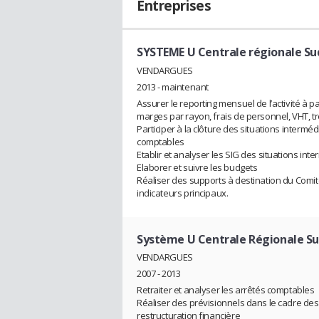
Entreprises
SYSTEME U Centrale régionale Su
VENDARGUES
2013 - maintenant
Assurer le reporting mensuel de l’activité à pa
marges par rayon, frais de personnel, VHT, tr
Participer à la clôture des situations intermé
comptables
Etablir et analyser les SIG des situations in
Elaborer et suivre les budgets
Réaliser des supports à destination du Comit
indicateurs principaux.
Système U Centrale Régionale S
VENDARGUES
2007 - 2013
Retraiter et analyser les arrêtés comptables
Réaliser des prévisionnels dans le cadre des
restructuration financière