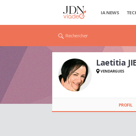
IA NEWS
TEC
Rechercher
Laetitia J
VENDARGUES
Laetitia JIBAUD ÉP.
BRUNEL
PROFIL