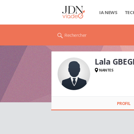
IA NEWS
TEC
Rechercher
Lala GBEGL
NANTES
Lala GBEGLE - BI
PROFIL