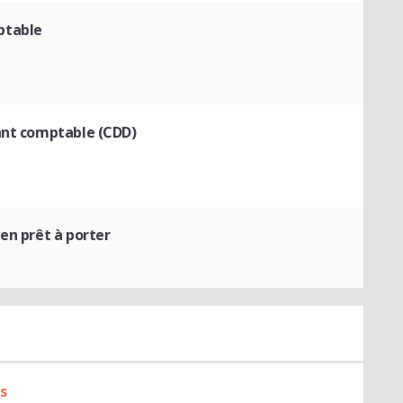
ptable
tant comptable (CDD)
en prêt à porter
s