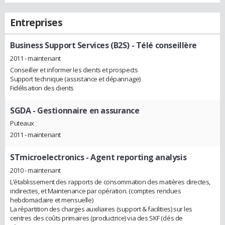
Entreprises
Business Support Services (B2S)
- Télé conseillère
2011 - maintenant
Conseiller et informer les clients et prospects
Support technique (assistance et dépannage)
Fidélisation des clients
SGDA
- Gestionnaire en assurance
Puteaux
2011 - maintenant
STmicroelectronics
- Agent reporting analysis
2010 - maintenant
L’établissement des rapports de consommation des matières directes,
indirectes, et Maintenance par opération. (comptes rendues
hebdomadaire et mensuelle)
La répartition des charges auxiliaires (support & facilities) sur les
centres des coûts primaires (productrice) via des SKF (clés de