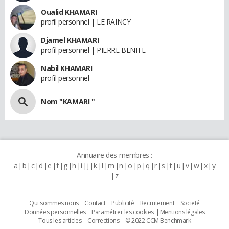
Oualid KHAMARI
profil personnel | LE RAINCY
Djamel KHAMARI
profil personnel | PIERRE BENITE
Nabil KHAMARI
profil personnel
Nom "KAMARI "
Annuaire des membres :
a
b
c
d
e
f
g
h
i
j
k
l
m
n
o
p
q
r
s
t
u
v
w
x
y
z
Qui sommes nous
Contact
Publicité
Recrutement
Societé
Données personnelles
Paramétrer les cookies
Mentions légales
Tous les articles
Corrections
© 2022 CCM Benchmark