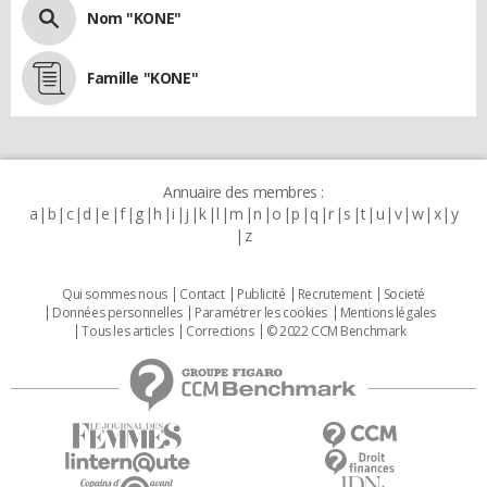
Nom "KONE"
Famille "KONE"
Annuaire des membres :
a
b
c
d
e
f
g
h
i
j
k
l
m
n
o
p
q
r
s
t
u
v
w
x
y
z
Qui sommes nous
Contact
Publicité
Recrutement
Societé
Données personnelles
Paramétrer les cookies
Mentions légales
Tous les articles
Corrections
© 2022 CCM Benchmark