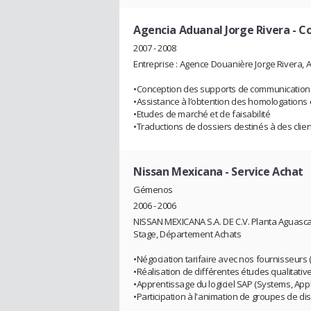
Agencia Aduanal Jorge Rivera
- C
2007 - 2008
Entreprise : Agence Douanière Jorge Rivera,
•Conception des supports de communication in
•Assistance à l’obtention des homologations 
•Etudes de marché et de faisabilité
•Traductions de dossiers destinés à des clien
Nissan Mexicana
- Service Achat
Gémenos
2006 - 2006
NISSAN MEXICANA S.A. DE C.V. Planta Aguascal
Stage, Département Achats
•Négociation tarifaire avec nos fournisseurs (
•Réalisation de différentes études qualitative
•Apprentissage du logiciel SAP (Systems, App
•Participation à l'animation de groupes de di