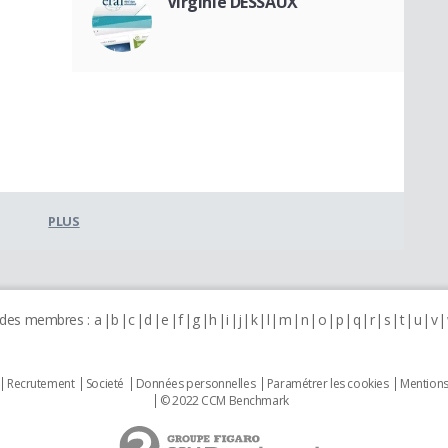
Virginie DESSAUX
PLUS
 des membres :
a
b
c
d
e
f
g
h
i
j
k
l
m
n
o
p
q
r
s
t
u
v
Recrutement
Societé
Données personnelles
Paramétrer les cookies
Mentions
© 2022 CCM Benchmark