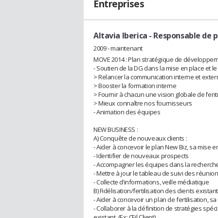
Entreprises
Altavia Iberica
- Responsable de p
2009 - maintenant
MOVE 2014 : Plan stratégique de développeme
- Soutien de la DG dans la mise en place et le 
> Relancer la communication interne et exte
> Booster la formation interne
> Fournir à chacun une vision globale de l’ent
> Mieux connaître nos fournisseurs
- Animation des équipes
NEW BUSINESS :
A) Conquête de nouveaux clients :
- Aider à concevoir le plan New Biz, sa mise e
- Identifier de nouveaux prospects
- Accompagner les équipes dans la recherch
- Mettre à jour le tableau de suivi des réun
- Collecte d’informations, veille médiatique
B) Fidélisation/fertilisation des clients existant
- Aider à concevoir un plan de fertilisation, s
- Collaborer à la définition de stratégies spéc
existant. (Ex: Œil Client)