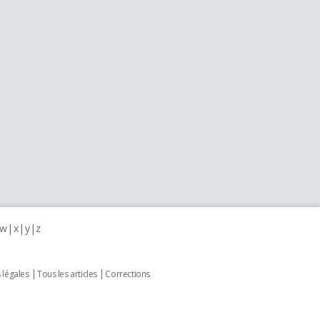
w
x
y
z
 légales
Tous les articles
Corrections