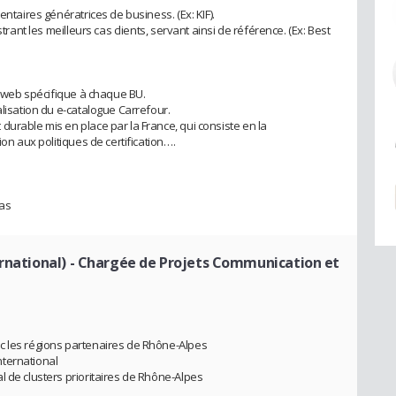
entaires génératrices de business. (Ex: KIF).
strant les meilleurs cas clients, servant ainsi de référence. (Ex: Best
te web spécifique à chaque BU.
alisation du e-catalogue Carrefour.
durable mis en place par la France, qui consiste en la
ion aux politiques de certification….
ias
rnational)
- Chargée de Projets Communication et
c les régions partenaires de Rhône-Alpes
ternational
l de clusters prioritaires de Rhône-Alpes