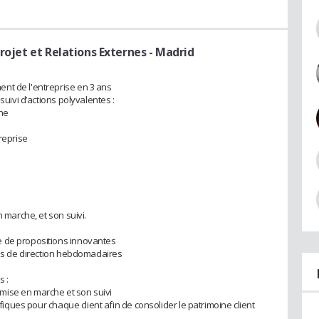
rojet et Relations Externes - Madrid
nt de l'entreprise en 3 ans
suivi d’actions polyvalentes :
rne
reprise
n marche, et son suivi.
e de propositions innovantes
ions de direction hebdomadaires
s :
a mise en marche et son suivi
ifiques pour chaque client afin de consolider le patrimoine client