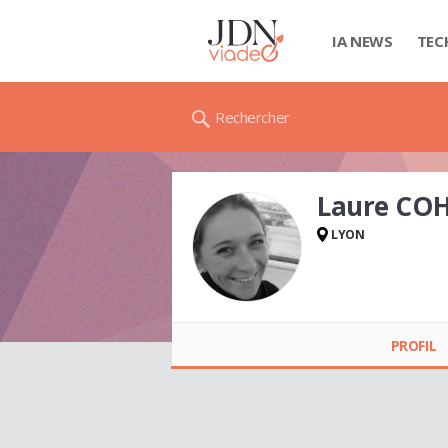
IA NEWS
TEC
Rechercher
Laure CO
LYON
Laure COHENDET
PROFIL