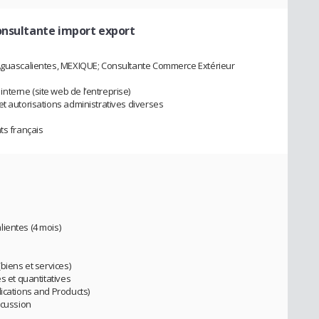
onsultante import export
 Aguascalientes, MEXIQUE; Consultante Commerce Extérieur
terne (site web de l’entreprise)
et autorisations administratives diverses
ts français
ientes (4 mois)
biens et services)
s et quantitatives
lications and Products)
scussion