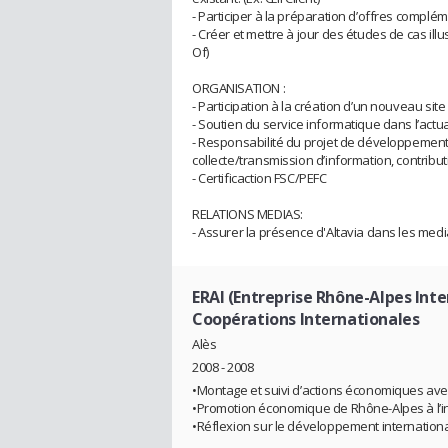
- Participer à la préparation d’offres complém
- Créer et mettre à jour des études de cas illu
Of)
ORGANISATION :
- Participation à la création d’un nouveau si
- Soutien du service informatique dans l’actu
- Responsabilité du projet de développement 
collecte/transmission d’information, contribut
- Certificaction FSC/PEFC
RELATIONS MEDIAS:
- Assurer la présence d'Altavia dans les med
ERAI (Entreprise Rhône-Alpes Inte
Coopérations Internationales
Alès
2008 - 2008
•Montage et suivi d’actions économiques ave
•Promotion économique de Rhône-Alpes à l’in
•Réflexion sur le développement internationa