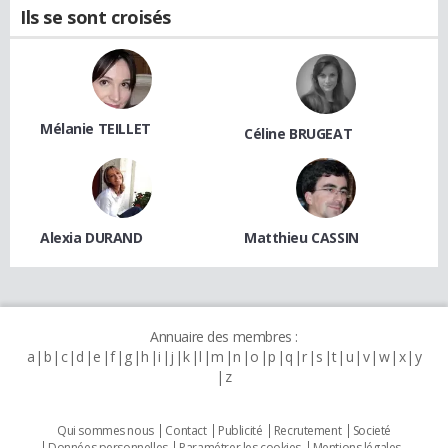
Ils se sont croisés
Mélanie TEILLET
Céline BRUGEAT
Alexia DURAND
Matthieu CASSIN
Annuaire des membres :
a
b
c
d
e
f
g
h
i
j
k
l
m
n
o
p
q
r
s
t
u
v
w
x
y
z
Qui sommes nous
Contact
Publicité
Recrutement
Societé
Données personnelles
Paramétrer les cookies
Mentions légales