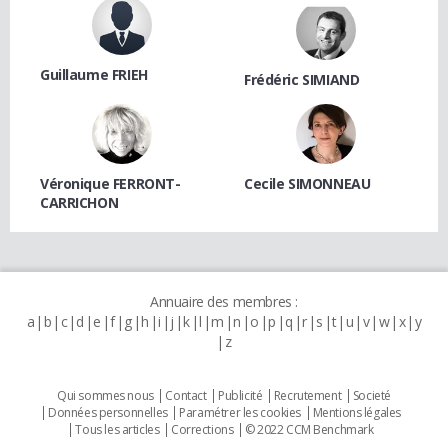
Guillaume FRIEH
Frédéric SIMIAND
Véronique FERRONT-
Cecile SIMONNEAU
CARRICHON
Annuaire des membres :
a
b
c
d
e
f
g
h
i
j
k
l
m
n
o
p
q
r
s
t
u
v
w
x
y
z
Qui sommes nous
Contact
Publicité
Recrutement
Societé
Données personnelles
Paramétrer les cookies
Mentions légales
Tous les articles
Corrections
© 2022 CCM Benchmark