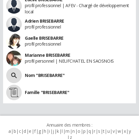
profil professionnel | AFEV - Chargé de développement
local
Adrien BRISEBARRE
profil professionnel
Gaelle BRISEBARRE
profil professionnel
Marianne BRISEBARRE
profil personnel | NEUFCHATEL EN SAOSNOIS
Nom "BRISEBARRE"
Famille "BRISEBARRE"
Annuaire des membres :
a
b
c
d
e
f
g
h
i
j
k
l
m
n
o
p
q
r
s
t
u
v
w
x
y
z