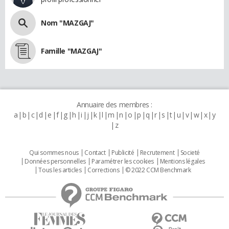
Nom "MAZGAJ"
Famille "MAZGAJ"
Annuaire des membres :
a
b
c
d
e
f
g
h
i
j
k
l
m
n
o
p
q
r
s
t
u
v
w
x
y
z
Qui sommes nous
Contact
Publicité
Recrutement
Societé
Données personnelles
Paramétrer les cookies
Mentions légales
Tous les articles
Corrections
© 2022 CCM Benchmark