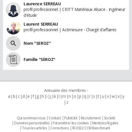
Laurence SERREAU
profil professionnel | CRITT Matériaux Alsace - Ingénieur
d'étude
Laurent SERREAU
profil professionnel | Actimesure - Chargé d'affaires
Nom "SEROZ"
Famille "SEROZ"
Annuaire des membres :
a
b
c
d
e
f
g
h
i
j
k
l
m
n
o
p
q
r
s
t
u
v
w
x
y
z
Qui sommes nous
Contact
Publicité
Recrutement
Societé
Données personnelles
Paramétrer les cookies
Mentions légales
Tous les articles
Corrections
© 2022 CCM Benchmark