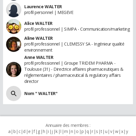
Laurence WALTER
profil personnel | MEGEVE
Alice WALTER
profil professionnel | SIMPA - Communication/marketing
Aline WALTER
profil professionnel | CLEMESSY SA - Ingénieur qualité
environnement
Anne WALTER
profil professionnel | Groupe TRIDEM PHARMA -
Toulouse (31) - Directrice affaires pharmaceutiques &
réglementaires / pharmaceutical & regulatory affairs
director
Nom " WALTER"
Annuaire des membres :
a
b
c
d
e
f
g
h
i
j
k
l
m
n
o
p
q
r
s
t
u
v
w
x
y