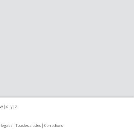
w
x
y
z
 légales
Tous les articles
Corrections