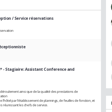
ption / Service réservations
éservation
éceptionniste
4*
- Stagiaire: Assistant Conference and
n déroulement ainsi que de la qualité des prestations de
ration
 l’hôtel par l’établissement de plannings, de feuilles de fonction, et
 réunissant les chefs de service.