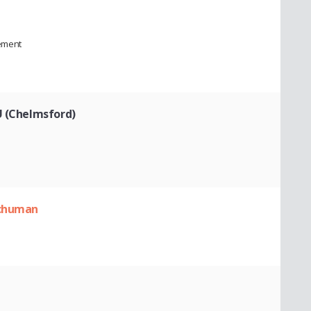
ement
U (Chelmsford)
Schuman