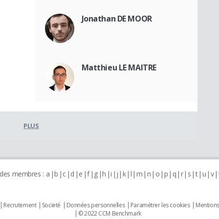
Jonathan DE MOOR
Matthieu LE MAITRE
PLUS
 des membres :
a
b
c
d
e
f
g
h
i
j
k
l
m
n
o
p
q
r
s
t
u
v
Recrutement
Societé
Données personnelles
Paramétrer les cookies
Mentions
© 2022 CCM Benchmark