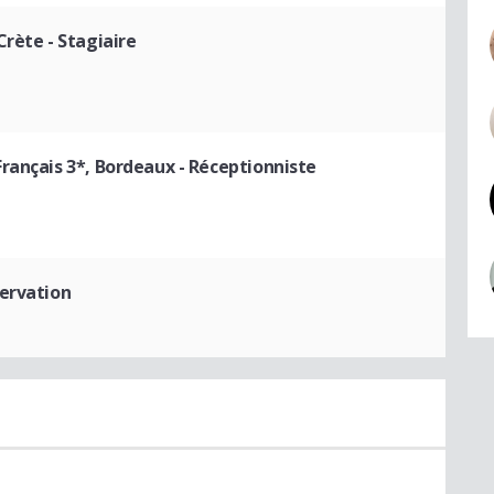
Crète
- Stagiaire
rançais 3*, Bordeaux
- Réceptionniste
servation