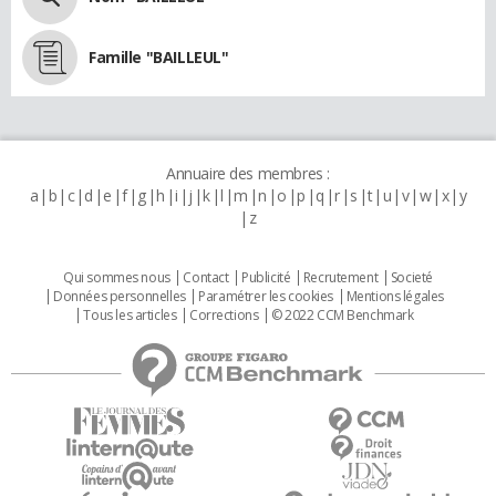
Famille "BAILLEUL"
Annuaire des membres :
a
b
c
d
e
f
g
h
i
j
k
l
m
n
o
p
q
r
s
t
u
v
w
x
y
z
Qui sommes nous
Contact
Publicité
Recrutement
Societé
Données personnelles
Paramétrer les cookies
Mentions légales
Tous les articles
Corrections
© 2022 CCM Benchmark