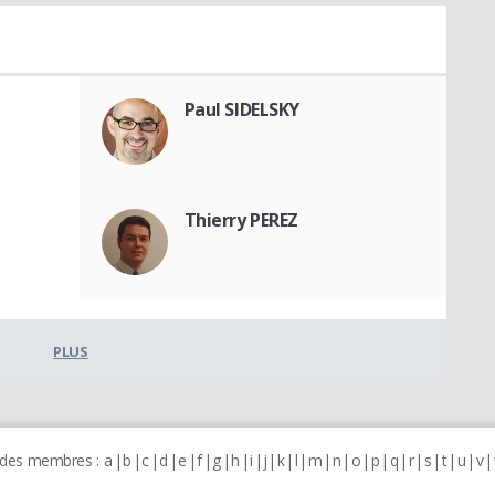
Paul SIDELSKY
Thierry PEREZ
PLUS
 des membres :
a
b
c
d
e
f
g
h
i
j
k
l
m
n
o
p
q
r
s
t
u
v