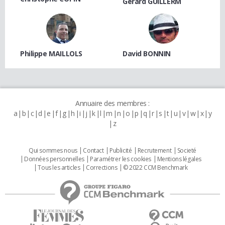
Gérard GUILLERM
Philippe MAILLOLS
David BONNIN
Annuaire des membres :
a
b
c
d
e
f
g
h
i
j
k
l
m
n
o
p
q
r
s
t
u
v
w
x
y
z
Qui sommes nous
Contact
Publicité
Recrutement
Societé
Données personnelles
Paramétrer les cookies
Mentions légales
Tous les articles
Corrections
© 2022 CCM Benchmark