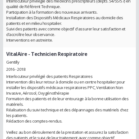
Interlocuteur privilégié des médecins prescripteurs (dépts. 54/55/57) en
qualité de Référent Technique.
Participation à la formation des nouveaux arrivants.
Installation des Dispositifs Médicaux Respiratoires au domicile des
patients et en milieu hospitalier.
Suivi des patients avec comme objectif d'assurer leur satisfaction et
d’accroître leur observance.
Interventions en astreinte.
VitalAire
- Technicien Respiratoire
Gentilly
2016 - 2018
Interlocuteur privilégié des patients Respiratoires
Intervention dès leur retour à domicile ou en centre hospitalier pour
installer les dispositifs médicaux respiratoires PPC, Ventilation Non
Invasive, Aérosol, Oxygénothérapie
Formation des patients et de leur entourage à la bonne utilisation des
matériels.
Réalisation du suivi technique et des dépannages des matériels chez
les patients.
Rédaction des comptes-rendus.
Veillez au bon déroulement de la prestation et assurez la satisfaction
des patients et le suivi de leur traitement avec comme objectif