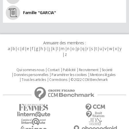
Famille "GARCIA"
Annuaire des membres :
a
b
c
d
e
f
g
h
i
j
k
l
m
n
o
p
q
r
s
t
u
v
w
x
y
z
Qui sommes nous
Contact
Publicité
Recrutement
Societé
Données personnelles
Paramétrer les cookies
Mentions légales
Tous les articles
Corrections
© 2022 CCM Benchmark