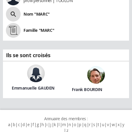
profil personnel | TOULON
Nom "MARC"
Famille "MARC"
Ils se sont croisés
Emmanuelle GAUDEN
Frank BOURDIN
Annuaire des membres :
a
b
c
d
e
f
g
h
i
j
k
l
m
n
o
p
q
r
s
t
u
v
w
x
y
z