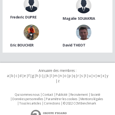
Frederic DUPRE
Magalie SOUAKRIA
Eric BOUCHER
David THEOT
Annuaire des membres :
a
b
c
d
e
f
g
h
i
j
k
l
m
n
o
p
q
r
s
t
u
v
w
x
y
z
Qui sommes nous
Contact
Publicité
Recrutement
Societé
Données personnelles
Paramétrer les cookies
Mentions légales
Tous les articles
Corrections
© 2022 CCM Benchmark