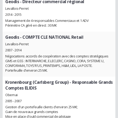
Geodis
- Directeur commercial régional
Levallois-Perret
2014 - 2015
Management de 4 responsables Commerciaux et 1 ADV
Périmètre CA géré en direct : 30 M€
Geodis
- COMPTE CLE NATIONAL Retail
Levallois-Perret
2007 - 2014
Négociations accords de coopération avec des comptes stratégiques
GMS et GSS : INTERMARCHE, E.LECLERC, CASINO, CORA, SYSTEME U,
CONFORAMA, TOYS'R'US, PRINTEMPS, H&M, LIDL, LA POSTE.
Portefeuille d'environ 25 M€.
Kronenbourg (Carlsberg Group)
- Responsable Grands
Comptes ELIDIS
Obernai
2005 - 2007
Gestion d'un portefeuille clients d'environ 25 M€;
Gain de nouveaux grands comptes
Mise en place d'outil commercial de pilotage