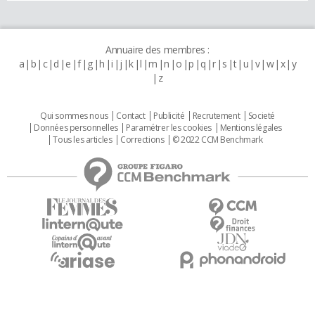
Annuaire des membres :
a
b
c
d
e
f
g
h
i
j
k
l
m
n
o
p
q
r
s
t
u
v
w
x
y
z
Qui sommes nous
Contact
Publicité
Recrutement
Societé
Données personnelles
Paramétrer les cookies
Mentions légales
Tous les articles
Corrections
© 2022 CCM Benchmark