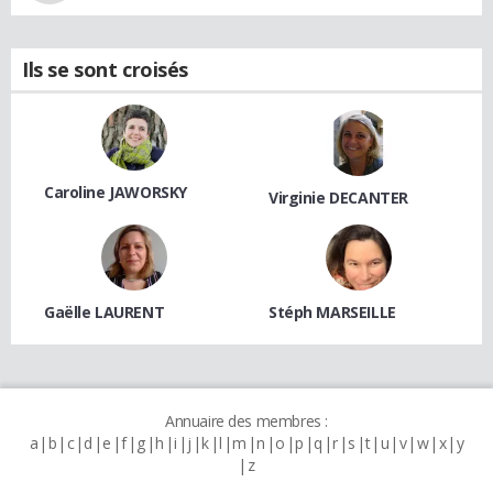
Ils se sont croisés
Caroline JAWORSKY
Virginie DECANTER
Gaëlle LAURENT
Stéph MARSEILLE
Annuaire des membres :
a
b
c
d
e
f
g
h
i
j
k
l
m
n
o
p
q
r
s
t
u
v
w
x
y
z