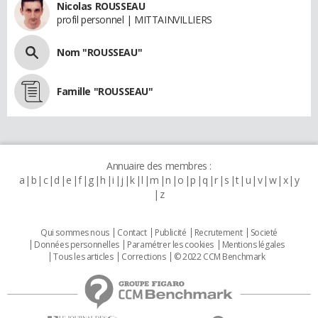
Nicolas ROUSSEAU
profil personnel | MITTAINVILLIERS
Nom "ROUSSEAU"
Famille "ROUSSEAU"
Annuaire des membres :
a
b
c
d
e
f
g
h
i
j
k
l
m
n
o
p
q
r
s
t
u
v
w
x
y
z
Qui sommes nous
Contact
Publicité
Recrutement
Societé
Données personnelles
Paramétrer les cookies
Mentions légales
Tous les articles
Corrections
© 2022 CCM Benchmark