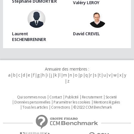
Stéphane DUMORTIER
Valéry LEROY
Laurent
David CREVEL
ESCHENBRENNER
Annuaire des membres :
a
b
c
d
e
f
g
h
i
j
k
l
m
n
o
p
q
r
s
t
u
v
w
x
y
z
Qui sommes nous
Contact
Publicité
Recrutement
Societé
Données personnelles
Paramétrer les cookies
Mentions légales
Tous les articles
Corrections
© 2022 CCM Benchmark