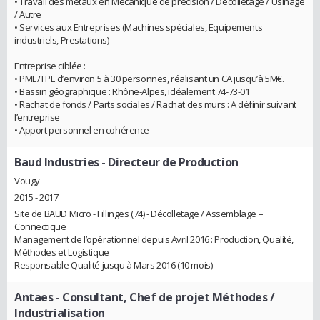
• Travail des métaux en Mécanique de précision / Décolletage / Usinage
/ Autre
• Services aux Entreprises (Machines spéciales, Equipements
industriels, Prestations)
Entreprise ciblée :
• PME/TPE d’environ 5 à 30 personnes, réalisant un CA jusqu’à 5M€.
• Bassin géographique : Rhône-Alpes, idéalement 74-73-01
• Rachat de fonds / Parts sociales / Rachat des murs : A définir suivant
l’entreprise
• Apport personnel en cohérence
Baud Industries
- Directeur de Production
Vougy
2015 - 2017
Site de BAUD Micro - Fillinges (74) - Décolletage / Assemblage –
Connectique
Management de l’opérationnel depuis Avril 2016 : Production, Qualité,
Méthodes et Logistique
Responsable Qualité jusqu'à Mars 2016 (10 mois)
Antaes
- Consultant, Chef de projet Méthodes /
Industrialisation