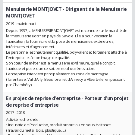
Menuiserie MONTJOVET
- Dirigeant de la Menuiserie
MONTJOVET
2019 - maintenant
Depuis 1937, la MENUISERIE MONTJOVET est reconnue sur le marché de
la "menuiserie Bois" en pays de Savoie. Elle a pour vocation la
fabrication, la fourniture et la pose de menuiseries extérieures,
intérieures et d’agencement.
Le personnel est hautement qualifié, polyvalent et fortement attaché à
l'entreprise et à son image de qualité.
Son cœur de métier est la menuiserie extérieure, qu’elle conçoit,
fabrique et pose, que ce soit en neuf ou rénovation.
L’entreprise intervient principalement en zone de montagne
(Tarentaise, Val d’Arly, Beaufortin et d’Annecy à Albertville, en passant
par Chambéry)
En projet de reprise d'entreprise
- Porteur d'un projet
de reprise d'entreprise
2017 - 2018
Activité recherchée :
• Industrie de Production, produit propre ou en sous-traitance
(Travail du métal, bois, plastique, ...)