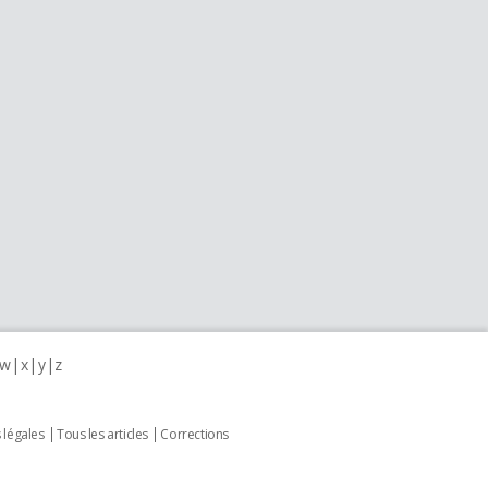
w
x
y
z
 légales
Tous les articles
Corrections