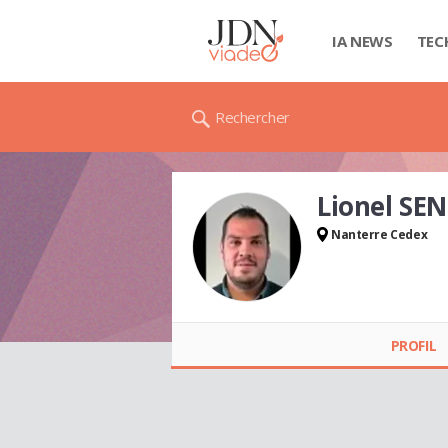
IA NEWS
TEC
Rechercher
Lionel SE
Nanterre Cedex
Lionel SENGER
PROFIL