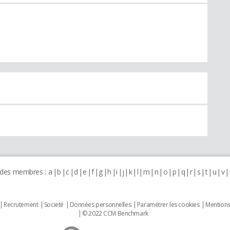
 des membres :
a
b
c
d
e
f
g
h
i
j
k
l
m
n
o
p
q
r
s
t
u
v
Recrutement
Societé
Données personnelles
Paramétrer les cookies
Mentions
© 2022 CCM Benchmark