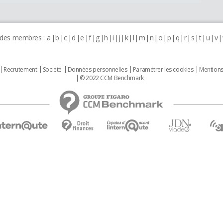
 des membres :
a
b
c
d
e
f
g
h
i
j
k
l
m
n
o
p
q
r
s
t
u
v
Recrutement
Societé
Données personnelles
Paramétrer les cookies
Mentions
© 2022 CCM Benchmark