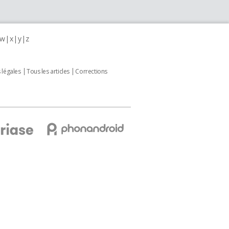
w
x
y
z
 légales
Tous les articles
Corrections