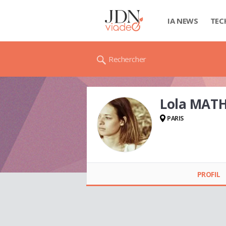
IA NEWS
TEC
Rechercher
Lola MAT
PARIS
Lola MATHIRON
PROFIL