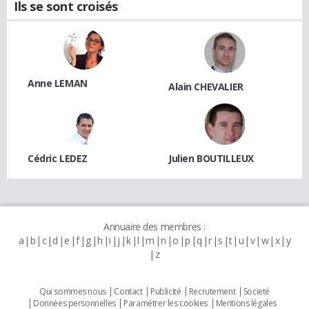
Ils se sont croisés
Anne LEMAN
Alain CHEVALIER
Cédric LEDEZ
Julien BOUTILLEUX
Annuaire des membres :
a
b
c
d
e
f
g
h
i
j
k
l
m
n
o
p
q
r
s
t
u
v
w
x
y
z
Qui sommes nous
Contact
Publicité
Recrutement
Societé
Données personnelles
Paramétrer les cookies
Mentions légales