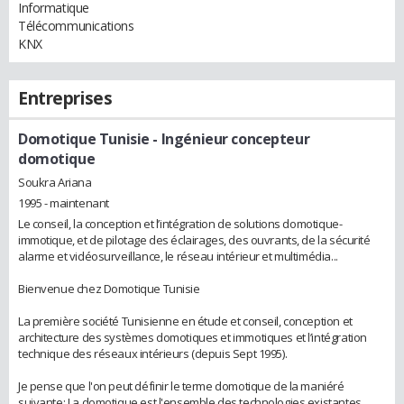
Informatique
Télécommunications
KNX
Entreprises
Domotique Tunisie
- Ingénieur concepteur
domotique
Soukra Ariana
1995 - maintenant
Le conseil, la conception et l’intégration de solutions domotique-
immotique, et de pilotage des éclairages, des ouvrants, de la sécurité
alarme et vidéosurveillance, le réseau intérieur et multimédia...
Bienvenue chez Domotique Tunisie
La première société Tunisienne en étude et conseil, conception et
architecture des systèmes domotiques et immotiques et l’intégration
technique des réseaux intérieurs (depuis Sept 1995).
Je pense que l'on peut définir le terme domotique de la maniéré
suivante: La domotique est l'ensemble des technologies existantes