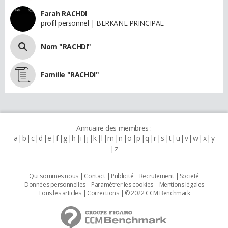
Farah RACHDI
profil personnel | BERKANE PRINCIPAL
Nom "RACHDI"
Famille "RACHDI"
Annuaire des membres :
a
b
c
d
e
f
g
h
i
j
k
l
m
n
o
p
q
r
s
t
u
v
w
x
y
z
Qui sommes nous
Contact
Publicité
Recrutement
Societé
Données personnelles
Paramétrer les cookies
Mentions légales
Tous les articles
Corrections
© 2022 CCM Benchmark