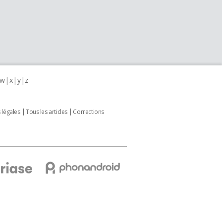
w
x
y
z
 légales
Tous les articles
Corrections