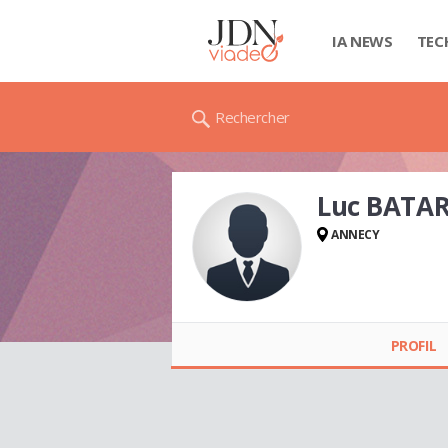
IA NEWS
TEC
Rechercher
Luc BATA
ANNECY
Luc BATARD
PROFIL