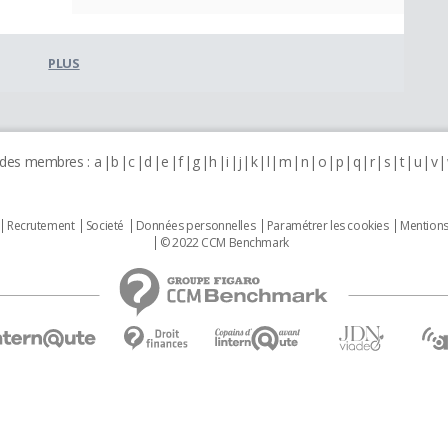
PLUS
 des membres :
a
b
c
d
e
f
g
h
i
j
k
l
m
n
o
p
q
r
s
t
u
v
Recrutement
Societé
Données personnelles
Paramétrer les cookies
Mentions
© 2022 CCM Benchmark