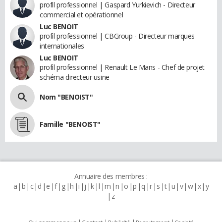
profil professionnel | Gaspard Yurkievich - Directeur
commercial et opérationnel
Luc BENOIT
profil professionnel | CBGroup - Directeur marques
internationales
Luc BENOIT
profil professionnel | Renault Le Mans - Chef de projet
schéma directeur usine
Nom "BENOIST"
Famille "BENOIST"
Annuaire des membres :
a
b
c
d
e
f
g
h
i
j
k
l
m
n
o
p
q
r
s
t
u
v
w
x
y
z