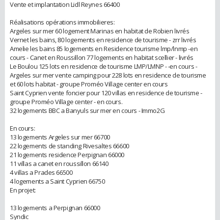
Vente et implantation Lidl Reynes 66400
Réalisations opérations immobilieres:
Argeles sur mer 60 logement Marinas en habitat de Robien livrés
Vernet les bains, 80 logements en residence de tourisme - zrr livrés
Amelie les bains 85 logements en Residence tourisme lmp/lnmp -en
cours - Canet en Roussillon 77 logements en habitat scellier - livrés
Le Boulou 125 lots en residence de tourisme LMP/LMNP - -en cours -
Argeles sur mer vente camping pour 228 lots en residence de tourisme
et 60 lots habitat - groupe Proméo Village center en cours
Saint Cyprien vente foncier pour 120 villas en residence de tourisme -
groupe Proméo Village center - en cours.
32 logements BBC a Banyuls sur mer en cours - Immo2G
En cours:
13 logements Argeles sur mer 66700
22 logements de standing Rivesaltes 66600
21 logements residence Perpignan 66000
11 villas a canet en roussillon 66140
4 villas a Prades 66500
4 logements a Saint Cyprien 66750
En projet:
13 logements a Perpignan 66000
Syndic