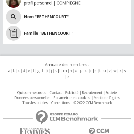
profil personnel | COMPIEGNE
Nom "BETHENCOURT"
Famille "BETHENCOURT"
Annuaire des membres :
a
b
c
d
e
f
g
h
i
j
k
l
m
n
o
p
q
r
s
t
u
v
w
x
y
z
Qui sommes nous
Contact
Publicité
Recrutement
Societé
Données personnelles
Paramétrer les cookies
Mentions légales
Tous les articles
Corrections
© 2022 CCM Benchmark