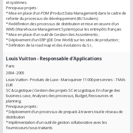
et systèmes.
Principaux projets :
* Mise en place d'un PDM (Product Data Management) dans le cadre de
refonte du processus de développement (BU Souliers)
* Redéfinition des processus de distribution et mise en œuvre d'un
WMS (Warehouse Management System) pour les entrepôts français
* Mise en place d'un outil de Gestion des Assortiments ;
* Déploiement d'un ERP (JDE One World) sur les sites de production ;
* Définition de la road map et des évolutions du S.I ,
Louis Vuitton
- Responsable d'Applications
Paris
2004 - 2005
Louis Vuitton - Produits de Luxe - Maroquinier 11 000 personnes - 7 Mds
EUR
SC & Logistique ( Gestion des projets SC et Logistique. En charge des
business case, Analyses des processus, Budget, Ressources et
planning.
Principaux projets :
* Déploiement d'un processus de prepack à travers tout le réseau de
distribution
* Implémentation d'un outil de gestion collaborative avec les
fournisseurs/sous traitants