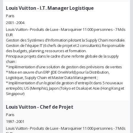
Louis Vuitton
- I.T. Manager Logistique
Paris
2001 - 2004
Louis Vuitton - Produits de Luxe - Maroquinier 11 000 personnes - 7 Mds
EUR
Gestion des Systèmes d'Information pilotant la Supply Chain mondiale.
Gestion de l'équipe IT (6 chefs de projet et 2 consultants). Responsable
des budgets, planning, ressources et formation.
Principaux projets dans le cadre d'une refonte globale de la supply
chain :
* Implémentation d'une solution de gestion des prévisions de ventes
* Mise en œuvre d'un ERP (JDE OneWorld) pour la Distribution,
Logistique, Supply Chain et Master Data Management ;
* Implémentation d'un logiciel de gestion d'entrepôt dans 5 nouveaux
entrepôts; US (Memphis), Japon (Tokyo et Osaka) et Asie (Hong Kong et
Singapour)
Louis Vuitton
- Chef de Projet
Paris
1997 - 2001
Louis Vuitton - Produits de Luxe - Maroquinier 11 000 personnes - 7 Mds