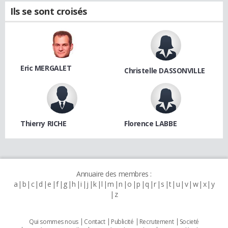
Ils se sont croisés
Eric MERGALET
Christelle DASSONVILLE
Thierry RICHE
Florence LABBE
Annuaire des membres :
a
b
c
d
e
f
g
h
i
j
k
l
m
n
o
p
q
r
s
t
u
v
w
x
y
z
Qui sommes nous
Contact
Publicité
Recrutement
Societé