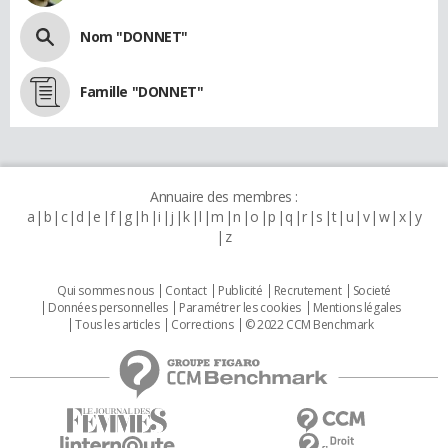
Nom "DONNET"
Famille "DONNET"
Annuaire des membres :
a
b
c
d
e
f
g
h
i
j
k
l
m
n
o
p
q
r
s
t
u
v
w
x
y
z
Qui sommes nous
Contact
Publicité
Recrutement
Societé
Données personnelles
Paramétrer les cookies
Mentions légales
Tous les articles
Corrections
© 2022 CCM Benchmark