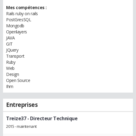
Mes compétences :
Rails ruby on rails
PostGresSQL
Mongodb
Openlayers
JAVA
GIT
JQuery
Transport
Ruby
Web
Design
Open Source
Ihm
Entreprises
Treize37
- Directeur Technique
2015 - maintenant