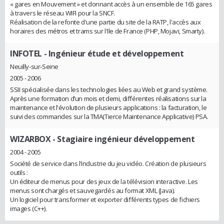
« gares en Mouvement » et donnant accès à un ensemble de 165 gares
à travers le réseau WIFI pour la SNCF.
Réalisation de la refonte d'une partie du site de la RATP, l'accès aux
horaires des métros et trams sur l'Ile de France (PHP, Mojavi, Smarty).
INFOTEL
- Ingénieur étude et développement
Neuilly-sur-Seine
2005 - 2006
SSII spécialisée dans les technologies liées au Web et grand système.
Après une formation d’un mois et demi, différentes réalisations sur la
maintenance et l'évolution de plusieurs applications : la facturation, le
suivi des commandes sur la TMA(Tierce Maintenance Applicative) PSA.
WIZARBOX
- Stagiaire ingénieur développement
2004 - 2005
Société de service dans l’industrie du jeu vidéo. Création de plusieurs
outils :
Un éditeur de menus pour des jeux de la télévision interactive. Les
menus sont chargés et sauvegardés au format XML (Java).
Un logiciel pour transformer et exporter différents types de fichiers
images (C++).