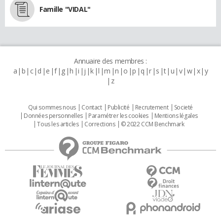
Famille "VIDAL"
Annuaire des membres :
a
b
c
d
e
f
g
h
i
j
k
l
m
n
o
p
q
r
s
t
u
v
w
x
y
z
Qui sommes nous
Contact
Publicité
Recrutement
Societé
Données personnelles
Paramétrer les cookies
Mentions légales
Tous les articles
Corrections
© 2022 CCM Benchmark