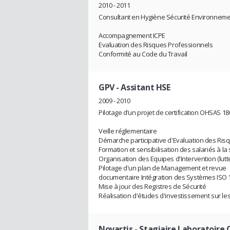
2010 - 2011
Consultant en Hygiène Sécurité Environnemen
Accompagnement ICPE
Evaluation des Risques Professionnels
Conformité au Code du Travail
GPV
- Assitant HSE
2009 - 2010
Pilotage d’un projet de certification OHSAS 18
Veille réglementaire
Démarche participative d'Evaluation des Ris
Formation et sensibilisation des salariés à la 
Organisation des Equipes d'Intervention (lutte
Pilotage d'un plan de Management et revue
documentaire Intégration des Systèmes ISO
Mise à jour des Registres de Sécurité
Réalisation d'études d'investissement sur les 
Novartis
- Stagiaire Laboratoire