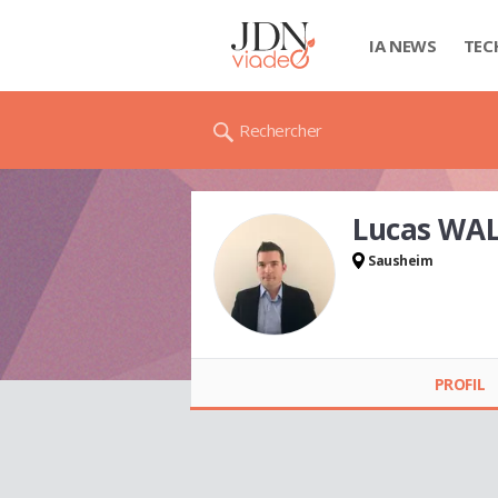
IA NEWS
TEC
Rechercher
Lucas WA
Sausheim
Lucas WALTROWSKI
PROFIL