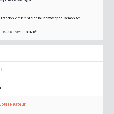
uits selon le référentiel de la Pharmacopée Harmonisée
re et aux diverses activités
I
t
Louis Pasteur