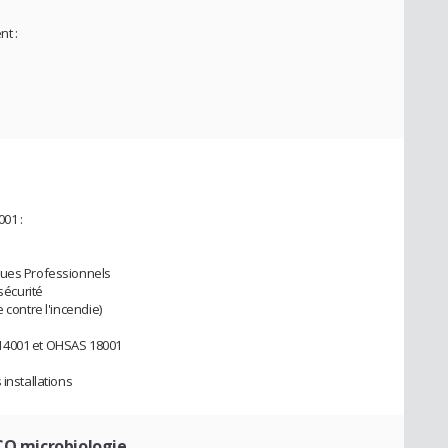
t :
001 :
ques Professionnels
sécurité
 contre l'incendie)
 14001 et OHSAS 18001
installations
 CQ microbiologie