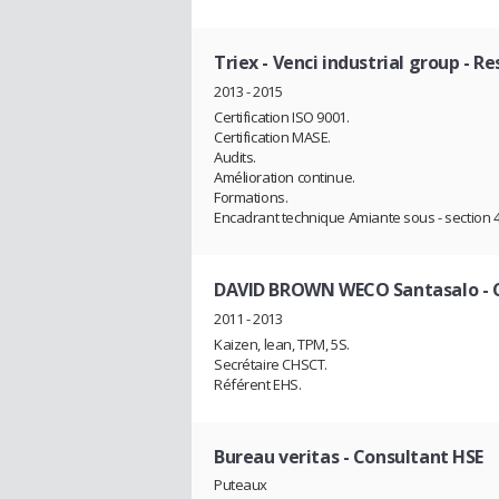
Triex - Venci industrial group
- Re
2013 - 2015
Certification ISO 9001.
Certification MASE.
Audits.
Amélioration continue.
Formations.
Encadrant technique Amiante sous - section 4
DAVID BROWN WECO Santasalo
- 
2011 - 2013
Kaizen, lean, TPM, 5S.
Secrétaire CHSCT.
Référent EHS.
Bureau veritas
- Consultant HSE
Puteaux