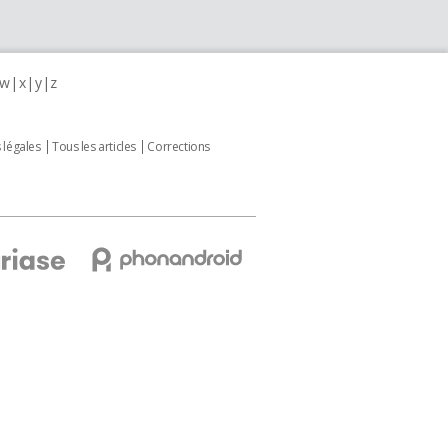
w
x
y
z
 légales
Tous les articles
Corrections