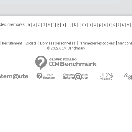
 des membres :
a
b
c
d
e
f
g
h
i
j
k
l
m
n
o
p
q
r
s
t
u
v
Recrutement
Societé
Données personnelles
Paramétrer les cookies
Mentions
© 2022 CCM Benchmark