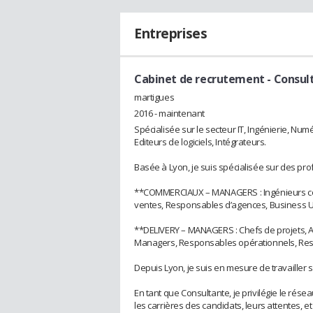
Entreprises
Cabinet de recrutement
- Consul
martigues
2016 - maintenant
Spécialisée sur le secteur IT, Ingénierie, Numé
Editeurs de logiciels, Intégrateurs.
Basée à Lyon, je suis spécialisée sur des profi
**COMMERCIAUX – MANAGERS : Ingénieurs com
ventes, Responsables d’agences, Business U
**DELIVERY – MANAGERS : Chefs de projets, Ar
Managers, Responsables opérationnels, Res
Depuis Lyon, je suis en mesure de travailler s
En tant que Consultante, je privilégie le rés
les carrières des candidats, leurs attentes, e