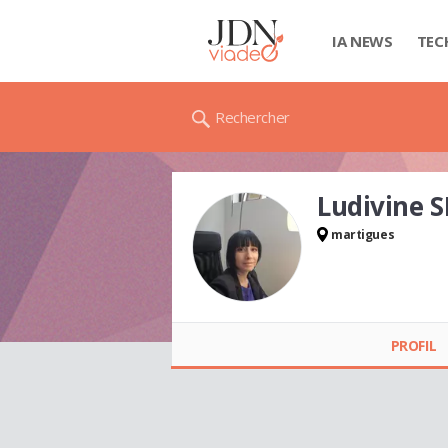
IA NEWS
TEC
Rechercher
Ludivine 
martigues
Ludivine SIMON
PROFIL