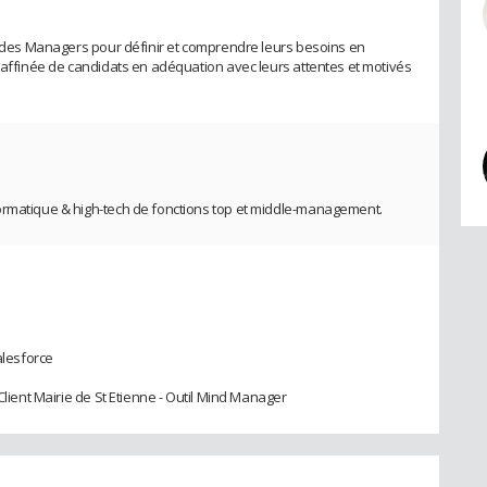
ès des Managers pour définir et comprendre leurs besoins en
n affinée de candidats en adéquation avec leurs attentes et motivés
ormatique & high-tech de fonctions top et middle-management.
alesforce
Client Mairie de St Etienne - Outil Mind Manager