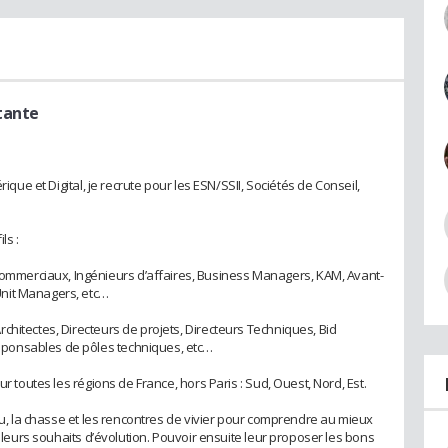
tante
rique et Digital, je recrute pour les ESN/SSII, Sociétés de Conseil,
ls :
merciaux, Ingénieurs d’affaires, Business Managers, KAM, Avant-
nit Managers, etc…
chitectes, Directeurs de projets, Directeurs Techniques, Bid
ponsables de pôles techniques, etc…
ur toutes les régions de France, hors Paris : Sud, Ouest, Nord, Est.
eau, la chasse et les rencontres de vivier pour comprendre au mieux
t leurs souhaits d’évolution. Pouvoir ensuite leur proposer les bons