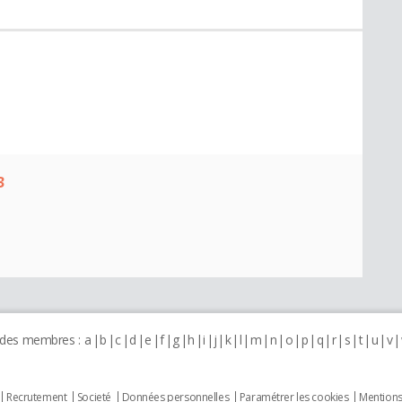
3
 des membres :
a
b
c
d
e
f
g
h
i
j
k
l
m
n
o
p
q
r
s
t
u
v
Recrutement
Societé
Données personnelles
Paramétrer les cookies
Mentions