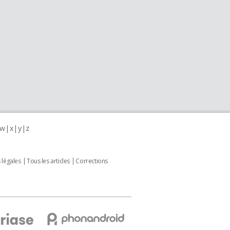
w
x
y
z
 légales
Tous les articles
Corrections