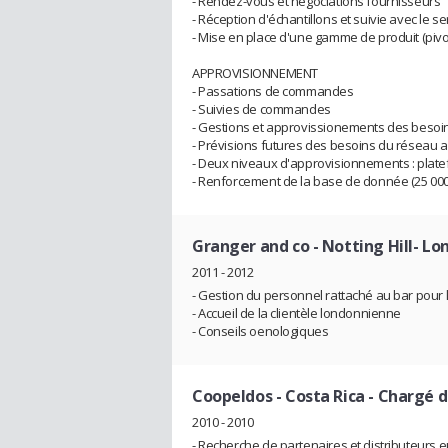
- Rendez-vous et négociations fournisseurs
- Réception d'échantillons et suivie avec le se
- Mise en place d'une gamme de produit (pivo
APPROVISIONNEMENT
- Passations de commandes
- Suivies de commandes
- Gestions et approvissionements des besoin
- Prévisions futures des besoins du réseau 
- Deux niveaux d'approvisionnements : plate
- Renforcement de la base de donnée (25 000
Granger and co - Notting Hill- Lo
2011 - 2012
- Gestion du personnel rattaché au bar pour 
- Accueil de la clientèle londonnienne
- Conseils oenologiques
Coopeldos - Costa Rica
- Chargé d
2010 - 2010
- Recherche de partenaires et distributeurs