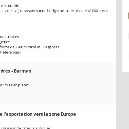
rvice qualité
t d'attelage) reposant sur un budget achat de plus de 40 000 euros
s multisites
agence
forme de 3700 m carré et 37 agences
 références)
ndres
- Barman
la "mise en place"
e l'exportation vers la zone Europe
 européens de cafés biologiques