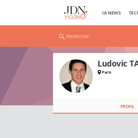
IA NEWS
TEC
Rechercher
Ludovic T
Paris
Ludovic TASSY
PROFIL