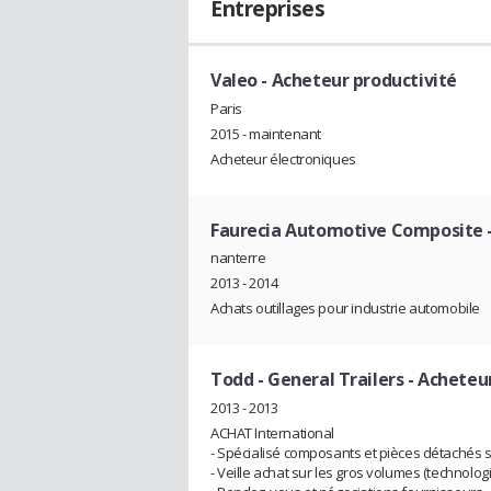
Entreprises
Valeo
- Acheteur productivité
Paris
2015 - maintenant
Acheteur électroniques
Faurecia Automotive Composite
nanterre
2013 - 2014
Achats outillages pour industrie automobile
Todd - General Trailers
- Acheteur
2013 - 2013
ACHAT International
- Spécialisé composants et pièces détachés s
- Veille achat sur les gros volumes (technolo