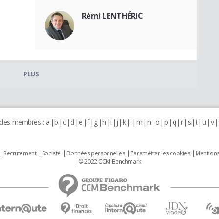
Rémi LENTHÉRIC
PLUS
 des membres :
a
b
c
d
e
f
g
h
i
j
k
l
m
n
o
p
q
r
s
t
u
v
Recrutement
Societé
Données personnelles
Paramétrer les cookies
Mentions
© 2022 CCM Benchmark