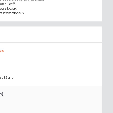
ion du café
teurs locaux
s internationaux
ux
is 35 ans
a)