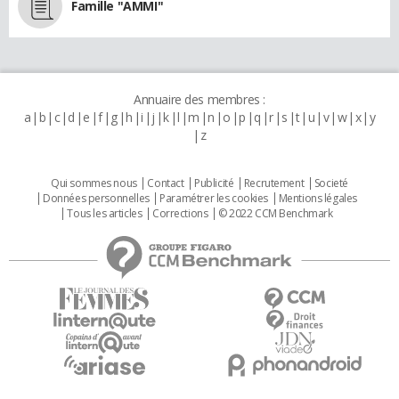
Famille "AMMI"
Annuaire des membres :
a
b
c
d
e
f
g
h
i
j
k
l
m
n
o
p
q
r
s
t
u
v
w
x
y
z
Qui sommes nous
Contact
Publicité
Recrutement
Societé
Données personnelles
Paramétrer les cookies
Mentions légales
Tous les articles
Corrections
© 2022 CCM Benchmark