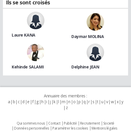
Ils se sont croisés
Laure KANA
Daymar MOLINA
Kehinde SALAMI
Delphine JEAN
Annuaire des membres :
a
b
c
d
e
f
g
h
i
j
k
l
m
n
o
p
q
r
s
t
u
v
w
x
y
z
Qui sommes nous
Contact
Publicité
Recrutement
Societé
Données personnelles
Paramétrer les cookies
Mentions légales