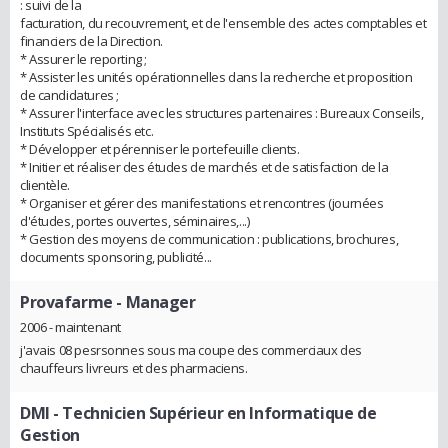
: suivi de la
facturation, du recouvrement, et de l'ensemble des actes comptables et
financiers de la Direction.
* Assurer le reporting ;
* Assister les unités opérationnelles dans la recherche et proposition
de candidatures ;
* Assurer l'interface avec les structures partenaires : Bureaux Conseils,
Instituts Spécialisés etc.
* Développer et pérenniser le portefeuille clients.
* Initier et réaliser des études de marchés et de satisfaction de la
clientèle.
* Organiser et gérer des manifestations et rencontres (journées
d'études, portes ouvertes, séminaires,...)
* Gestion des moyens de communication : publications, brochures,
documents sponsoring, publicité...
Provafarme
- Manager
2006 - maintenant
j'avais 08 pesrsonnes sous ma coupe des commerciaux des
chauffeurs livreurs et des pharmaciens.
DMI
- Technicien Supérieur en Informatique de
Gestion