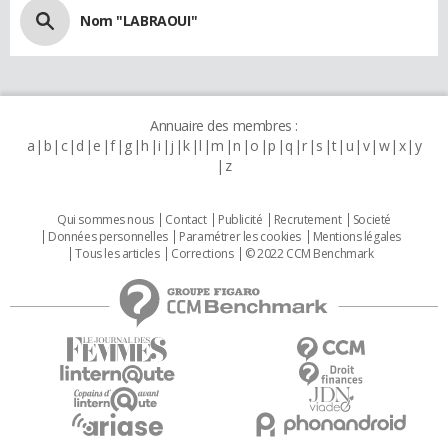
Nom "LABRAOUI"
Annuaire des membres :
a
b
c
d
e
f
g
h
i
j
k
l
m
n
o
p
q
r
s
t
u
v
w
x
y
z
Qui sommes nous
Contact
Publicité
Recrutement
Societé
Données personnelles
Paramétrer les cookies
Mentions légales
Tous les articles
Corrections
© 2022 CCM Benchmark