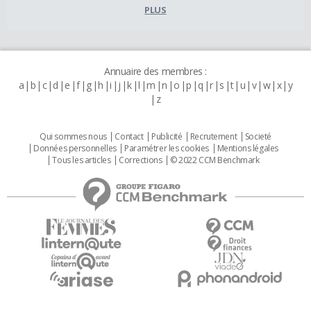
PLUS
Annuaire des membres :
a
b
c
d
e
f
g
h
i
j
k
l
m
n
o
p
q
r
s
t
u
v
w
x
y
z
Qui sommes nous
Contact
Publicité
Recrutement
Societé
Données personnelles
Paramétrer les cookies
Mentions légales
Tous les articles
Corrections
© 2022 CCM Benchmark