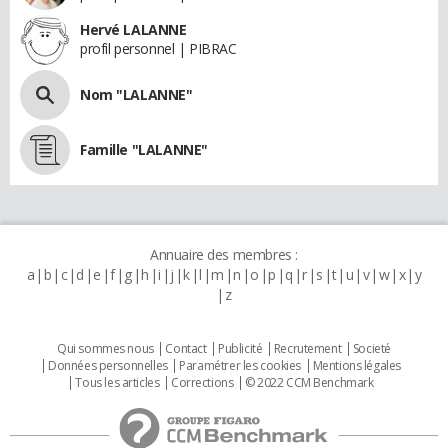
Hervé LALANNE
profil personnel | PIBRAC
Nom "LALANNE"
Famille "LALANNE"
Annuaire des membres :
a
b
c
d
e
f
g
h
i
j
k
l
m
n
o
p
q
r
s
t
u
v
w
x
y
z
Qui sommes nous
Contact
Publicité
Recrutement
Societé
Données personnelles
Paramétrer les cookies
Mentions légales
Tous les articles
Corrections
© 2022 CCM Benchmark