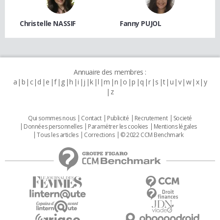
Christelle NASSIF
Fanny PUJOL
Annuaire des membres :
a
b
c
d
e
f
g
h
i
j
k
l
m
n
o
p
q
r
s
t
u
v
w
x
y
z
Qui sommes nous
Contact
Publicité
Recrutement
Societé
Données personnelles
Paramétrer les cookies
Mentions légales
Tous les articles
Corrections
© 2022 CCM Benchmark