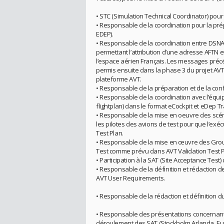
• STC (Simulation Technical Coordinator) pou
• Responsable de la coordination pour la pr
EDEP).
• Responsable de la coordination entre DSNA,
permettant l’attribution d’une adresse AFTN 
l’espace aérien Français. Les messages précé
permis ensuite dans la phase 3 du projet AVT
plateforme AVT.
• Responsable de la préparation et de la conf
• Responsable de la coordination avec l’équ
flightplan) dans le format eCockpit et eDep Tr
• Responsable de la mise en oeuvre des scéna
les pilotes des avions de test pour que l’exé
Test Plan.
• Responsable de la mise en œuvre des Groun
Test comme prévu dans AVT Validation Test Pl
• Participation à la SAT (Site Acceptance Test)
• Responsable de la définition et rédaction de 
AVT User Requirements.
• Responsable de la rédaction et définition d
• Responsable des présentations concernant 
déroulement des SAT (Stockholm Arlanda, Eur