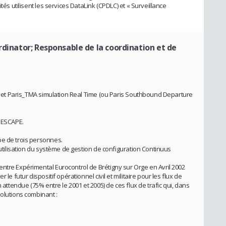
tés utilisent les services DataLink (CPDLC) et « Surveillance
rdinator; Responsable de la coordination et de
projet Paris_TMA simulation Real Time (ou Paris Southbound Departure
r ESCAPE.
pe de trois personnes.
’utilisation du système de gestion de configuration Continuus
ntre Expérimental Eurocontrol de Brétigny sur Orge en Avril 2002
le futur dispositif opérationnel civil et militaire pour les flux de
 attendue (75% entre le 2001 et 2005) de ces flux de trafic qui, dans
olutions combinant :