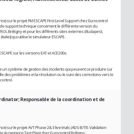
ce) sur le projet FM ESCAPE First Level Support chez Eurocontrol
 de support technique concernent le différente version du
OL Brétigny et pour les différents sites externes (Budapest,
talie)) qui utilise le simulateur ESCAPE.
e ESCAPE sur les versions EAT et ACE200x.
de un système de gestion des incidents qui peuvent ce produire sur
e des problèmes et la résolution ou le suivi des corrections vers le
control.
rdinator; Responsable de la coordination et de
e) sur le projet AVT Phase 2& 3 live trials (ADS-B/TIS Validation
te Acceptance Test Plan) chez Eurocontrol Brétigny :