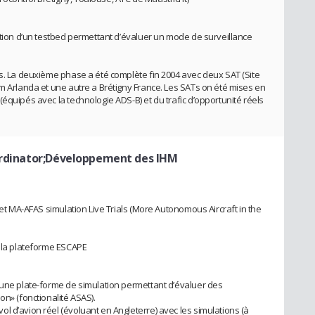
dation d’un testbed permettant d’évaluer un mode de surveillance
es. La deuxième phase a été complète fin 2004 avec deux SAT (Site
lm Arlanda et une autre a Brétigny France. Les SATs on été mises en
équipés avec la technologie ADS-B) et du trafic d’opportunité réels
ordinator;Développement des IHM
jet MA-AFAS simulation Live Trials (More Autonomous Aircraft in the
r la plateforme ESCAPE
 une plate-forme de simulation permettant d’évaluer des
on» (fonctionalité ASAS).
l d’avion réel (évoluant en Angleterre) avec les simulations (à