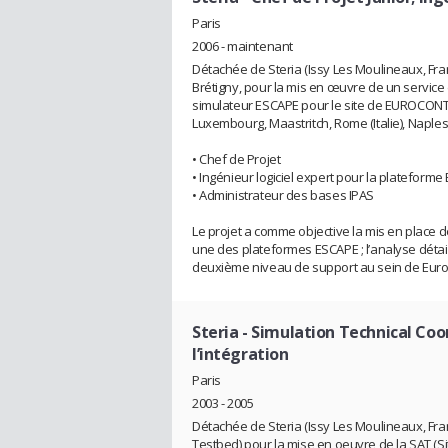
Paris
2006 - maintenant
Détachée de Steria (Issy Les Moulineaux, Fran
Brétigny, pour la mis en œuvre de un service
simulateur ESCAPE pour le site de EUROCONTR
Luxembourg, Maastritch, Rome (Italie), Naples (I
• Chef de Projet
• Ingénieur logiciel expert pour la plateform
• Administrateur des bases IPAS
Le projet a comme objective la mis en place 
une des plateformes ESCAPE ; l’analyse détaill
deuxième niveau de support au sein de Euro
Steria
- Simulation Technical Coo
l’intégration
Paris
2003 - 2005
Détachée de Steria (Issy Les Moulineaux, Franc
Testbed) pour la mise en oeuvre de la SAT (Si