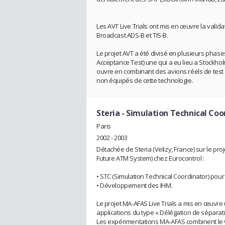
Les AVT Live Trials ont mis en œuvre la vali
Broadcast ADS-B et TIS-B.
Le projet AVT a été divisé en plusieurs phas
Acceptance Test) une qui a eu lieu a Stockho
ouvre en combinant des avions réels de test (
non équipés de cette technologie.
Steria
- Simulation Technical Co
Paris
2002 - 2003
Détachée de Steria (Velizy, France) sur le pro
Future ATM System) chez Eurocontrol :
• STC (Simulation Technical Coordinator) pou
• Développement des IHM.
Le projet MA-AFAS Live Trials a mis en œuvre
applications du type « Délégation de séparati
Les expérimentations MA-AFAS combinent le vo