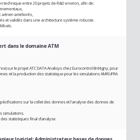
n technique entre 20 projets de R&D environ, afin de:
ronnementaux,
c aérien améliorés,
rés et validés dans une architecture système robuste.
 débats.
xpert dans le domaine ATM
ce) sur le projet ATC DATA Analisys chez Eurocontrol Brétigny, pour
onnes et la production des statistique pour les simulations AMRUFRA
pécifications sur la collet des donnes et l’analyse des donnes de
s simulations.
 des statistiques final d’analyse.
genieur logiciel; Administrateur bases de donnes