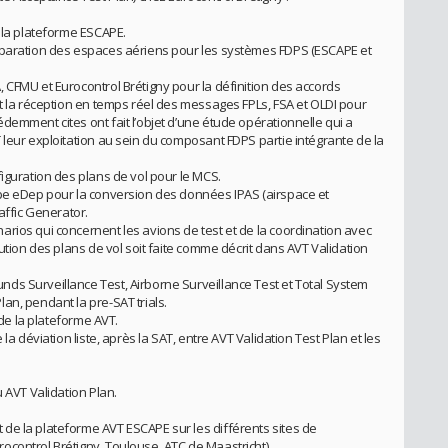
r la plateforme ESCAPE.
éparation des espaces aériens pour les systèmes FDPS (ESCAPE et
 CFMU et Eurocontrol Brétigny pour la définition des accords
et la réception en temps réel des messages FPLs, FSA et OLDI pour
demment cites ont fait l’objet d’une étude opérationnelle qui a
 leur exploitation au sein du composant FDPS partie intégrante de la
iguration des plans de vol pour le MCS.
ipe eDep pour la conversion des données IPAS (airspace et
affic Generator.
rios qui concernent les avions de test et de la coordination avec
cution des plans de vol soit faite comme décrit dans AVT Validation
ds Surveillance Test, Airborne Surveillance Test et Total System
an, pendant la pre-SAT trials.
 de la plateforme AVT.
la déviation liste, après la SAT, entre AVT Validation Test Plan et les
u AVT Validation Plan.
de la plateforme AVT ESCAPE sur les différents sites de
ocontrol Brétigny, Toulouse, ATC de Maastricht)