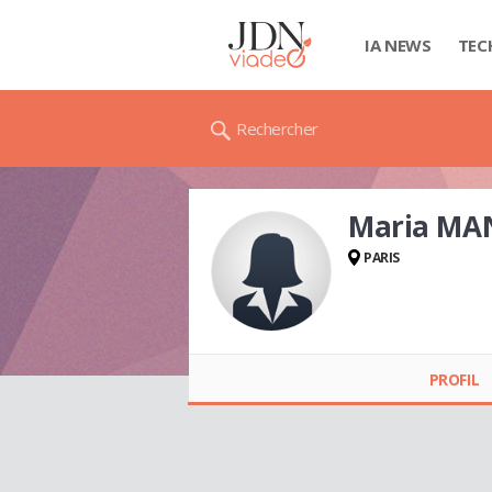
IA NEWS
TEC
Rechercher
Maria MA
PARIS
Maria
MANFREDONIA
PROFIL