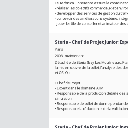
Le Technical Coherence assure la coordinatio
- réaliser les objectifs commerciaux et envi
- développer des services de gestion du trafi
- concevoir des améliorations système, intég
- jouer le rôle de conseiller et animateur des
Steria
- Chef de Projet Junior; E
Paris
2008 - maintenant
Détachée de Steria (Issy Les Moulineaux, Fran
la mis en œuvre de la collet, l’analyse des d
et OSLO :
• Chef de Projet
• Expert dans le domaine ATM
• Responsable de la production détaille des s
simulation
• Responsable de collet de donne pendant le
• Responsable la rédaction et de la validation
Steria
- Chef de Projet Junior; In