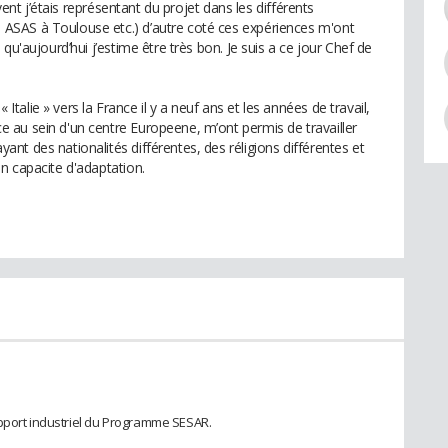
uvent j’étais représentant du projet dans les différents
ASAS à Toulouse etc.) d’autre coté ces expériences m'ont
qu'aujourd’hui j’estime être très bon. Je suis a ce jour Chef de
alie » vers la France il y a neuf ans et les années de travail,
 au sein d'un centre Europeene, m’ont permis de travailler
t des nationalités différentes, des réligions différentes et
n capacite d'adaptation.
e
upport industriel du Programme SESAR.