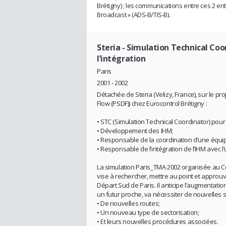
Brétigny) ; les communications entre ces 2 enti
Broadcast » (ADS-B/TIS-B).
Steria
- Simulation Technical Coo
l’intégration
Paris
2001 - 2002
Détachée de Steria (Velizy, France), sur le 
Flow (PSDF)) chez Eurocontrol Brétigny :
• STC (Simulation Technical Coordinator) pou
• Développement des IHM;
• Responsable de la coordination d’une équi
• Responsable de l’intégration de l’IHM avec l
La simulation Paris_TMA 2002 organisée au Ce
vise à rechercher, mettre au point et approuver 
Départ Sud de Paris. Il anticipe l’augmentation
un futur proche, va nécessiter de nouvelles s
• De nouvelles routes;
• Un nouveau type de sectorisation;
• Et leurs nouvelles procédures associées.