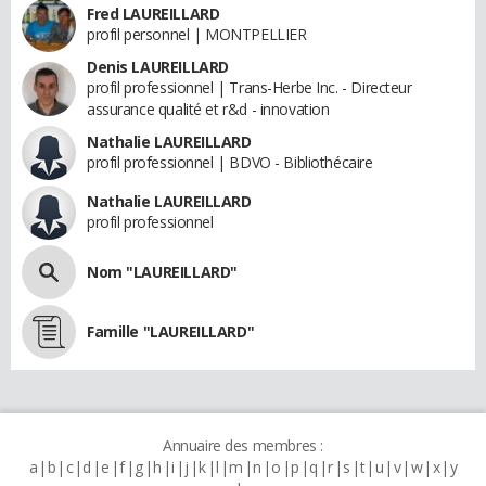
Fred LAUREILLARD
profil personnel | MONTPELLIER
Denis LAUREILLARD
profil professionnel | Trans-Herbe Inc. - Directeur
assurance qualité et r&d - innovation
Nathalie LAUREILLARD
profil professionnel | BDVO - Bibliothécaire
Nathalie LAUREILLARD
profil professionnel
Nom "LAUREILLARD"
Famille "LAUREILLARD"
Annuaire des membres :
a
b
c
d
e
f
g
h
i
j
k
l
m
n
o
p
q
r
s
t
u
v
w
x
y