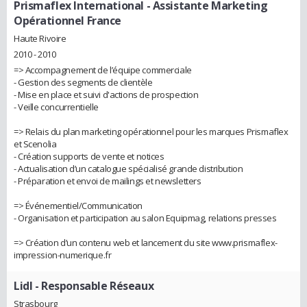
Prismaflex International
- Assistante Marketing
Opérationnel France
Haute Rivoire
2010 - 2010
=> Accompagnement de l’équipe commerciale
- Gestion des segments de clientèle
- Mise en place et suivi d'actions de prospection
- Veille concurrentielle
=> Relais du plan marketing opérationnel pour les marques Prismaflex
et Scenolia
- Création supports de vente et notices
- Actualisation d’un catalogue spécialisé grande distribution
- Préparation et envoi de mailings et newsletters
=> Événementiel/Communication
- Organisation et participation au salon Equipmag, relations presses
=> Création d’un contenu web et lancement du site www.prismaflex-
impression-numerique.fr
Lidl
- Responsable Réseaux
Strasbourg