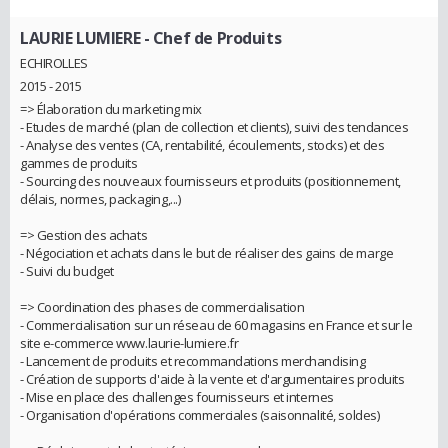
LAURIE LUMIERE
- Chef de Produits
ECHIROLLES
2015 - 2015
=> Élaboration du marketing mix
- Etudes de marché (plan de collection et clients), suivi des tendances
- Analyse des ventes (CA, rentabilité, écoulements, stocks) et des
gammes de produits
- Sourcing des nouveaux fournisseurs et produits (positionnement,
délais, normes, packaging,...)
=> Gestion des achats
- Négociation et achats dans le but de réaliser des gains de marge
- Suivi du budget
=> Coordination des phases de commercialisation
- Commercialisation sur un réseau de 60 magasins en France et sur le
site e-commerce www.laurie-lumiere.fr
- Lancement de produits et recommandations merchandising
- Création de supports d'aide à la vente et d'argumentaires produits
- Mise en place des challenges fournisseurs et internes
- Organisation d'opérations commerciales (saisonnalité, soldes)