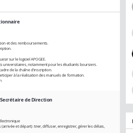
tionnaire
iption et des remboursements.
ription.
saisir sur le logiciel APOGEE.
its universitaires, notamment pour les étudiants boursiers.
cadre de la chaîne d'inscription.
participer à la réalisation des manuels de formation.
on
 Secrétaire de Direction
 électronique
arrivée et départ) : trier, diffuser, enregistrer, gérer les délais,