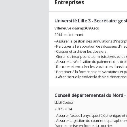
Entreprises
Université Lille 3
- Secrétaire ges
Villeneuve d&amp;#39;Ascq
2014 - maintenant
- Assurer la gestion des annulations d'inscr
- Participer à l'élaboration des dossiers d'insc
- Classer et archiver les dossiers.
- Gérer les inscriptions administratives et les 
- Assurer la vérification du paiement des dro
- Recruter et encadrer les vacataires dans le 
- Participer à la formation des vacataires et 
- Gérer l’accueil pendant la chaine d’inscripti
Conseil départemental du Nord
-
LILLE Cedex
2012 - 2014
- Assurer l’accueil physique, téléphonique et
- Assurer la gestion du courrier et parapheurs (
frappe et mise en forme du courrier