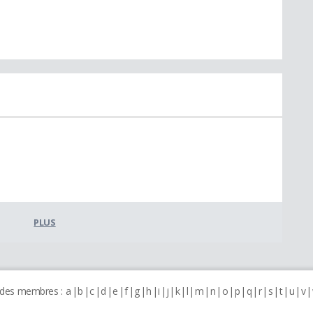
PLUS
 des membres :
a
b
c
d
e
f
g
h
i
j
k
l
m
n
o
p
q
r
s
t
u
v