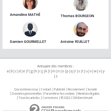
Amandine MATHÉ
Thomas BOURGEON
Damien GOURMELLET
Antoine FEUILLET
Annuaire des membres :
a
b
c
d
e
f
g
h
i
j
k
l
m
n
o
p
q
r
s
t
u
v
w
x
y
z
Qui sommes nous
Contact
Publicité
Recrutement
Societé
Données personnelles
Paramétrer les cookies
Mentions légales
Tous les articles
Corrections
© 2022 CCM Benchmark