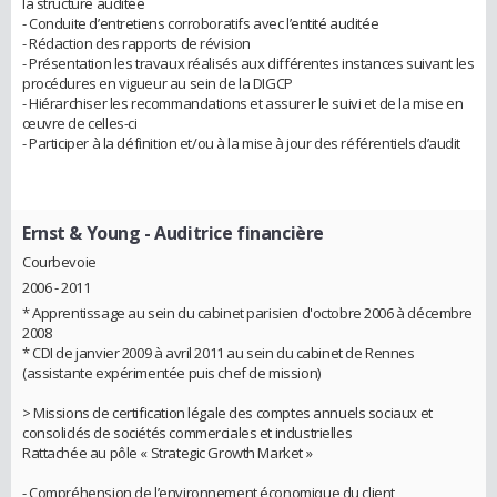
la structure auditée
- Conduite d’entretiens corroboratifs avec l’entité auditée
- Rédaction des rapports de révision
- Présentation les travaux réalisés aux différentes instances suivant les
procédures en vigueur au sein de la DIGCP
- Hiérarchiser les recommandations et assurer le suivi et de la mise en
œuvre de celles-ci
- Participer à la définition et/ou à la mise à jour des référentiels d’audit
Ernst & Young
- Auditrice financière
Courbevoie
2006 - 2011
* Apprentissage au sein du cabinet parisien d'octobre 2006 à décembre
2008
* CDI de janvier 2009 à avril 2011 au sein du cabinet de Rennes
(assistante expérimentée puis chef de mission)
> Missions de certification légale des comptes annuels sociaux et
consolidés de sociétés commerciales et industrielles
Rattachée au pôle « Strategic Growth Market »
- Compréhension de l’environnement économique du client