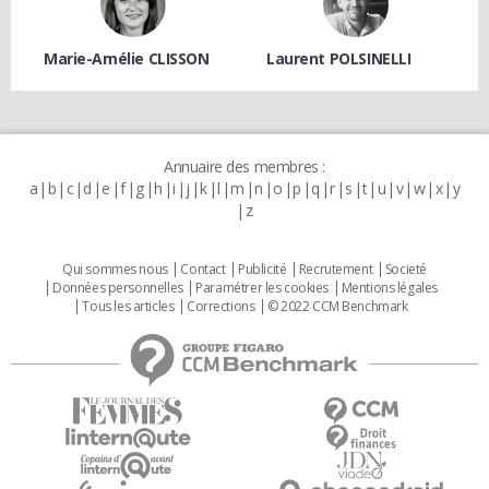
Marie-Amélie CLISSON
Laurent POLSINELLI
Annuaire des membres :
a
b
c
d
e
f
g
h
i
j
k
l
m
n
o
p
q
r
s
t
u
v
w
x
y
z
Qui sommes nous
Contact
Publicité
Recrutement
Societé
Données personnelles
Paramétrer les cookies
Mentions légales
Tous les articles
Corrections
© 2022 CCM Benchmark