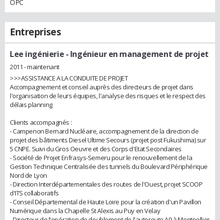
OPC
Entreprises
Lee ingénierie
- Ingénieur en management de projet
2011 - maintenant
>>>ASSISTANCE A LA CONDUITE DE PROJET
Accompagnement et conseil auprès des directeurs de projet dans
l'organisation de leurs équipes, l'analyse des risques et le respect des
délais planning
Clients accompagnés :
- Campenon Bernard Nucléaire, accompagnement de la direction de
projet des bâtiments Diesel Ultime Secours (projet post Fukushima) sur
5 CNPE. Suivi du Gros Oeuvre et des Corps d'Etat Secondaires
- Société de Projet Enfrasys-Semeru pour le renouvellement de la
Gestion Technique Centralisée des tunnels du Boulevard Périphérique
Nord de Lyon
- Direction Interdépartementales des routes de l'Ouest, projet SCOOP
d'ITS collaboratifs
- Conseil Départemental de Haute Loire pour la création d'un Pavillon
Numérique dans la Chapelle St Alexis au Puy en Velay
- Directeur de l'opération de doublement de l'autoroute A9 à Montpellier