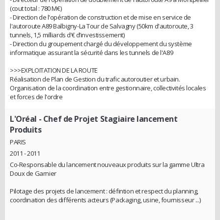
(cout total : 780 M€)
- Direction de l'opération de construction et de mise en service de
l'autoroute A89 Balbigny-La Tour de Salvagny (50km d'autoroute, 3
tunnels, 1,5 milliards d’€ d’investissement)
- Direction du groupement chargé du développement du système
informatique assurant la sécurité dans les tunnels de l'A89
>>>EXPLOITATION DE LA ROUTE
Réalisation de Plan de Gestion du trafic autoroutier et urbain.
Organisation de la coordination entre gestionnaire, collectivités locales
et forces de l'ordre
L'Oréal
- Chef de Projet Stagiaire lancement
Produits
PARIS
2011 - 2011
Co-Responsable du lancement nouveaux produits sur la gamme Ultra
Doux de Garnier
Pilotage des projets de lancement : défintion et respect du planning,
coordination des différents acteurs (Packaging, usine, fournisseur ...)